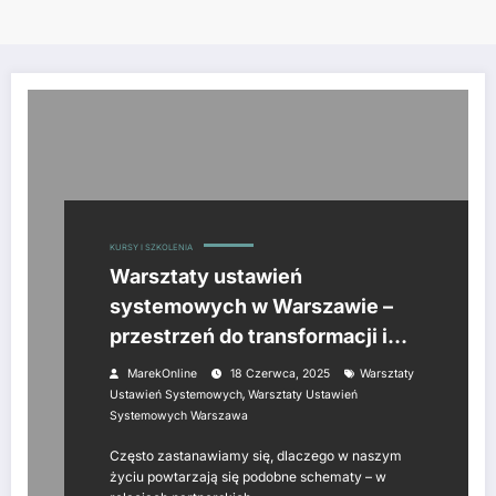
KURSY I SZKOLENIA
Warsztaty ustawień
systemowych w Warszawie –
przestrzeń do transformacji i
samopoznania
MarekOnline
18 Czerwca, 2025
Warsztaty
,
Ustawień Systemowych
Warsztaty Ustawień
Systemowych Warszawa
Często zastanawiamy się, dlaczego w naszym
życiu powtarzają się podobne schematy – w