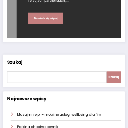
relacjach partnerskich,…
Dowiedz się więcej
Szukaj
Szukaj
Najnowsze wpisy
Masujmnie.pl – mobilne usługi wellbeing dla firm
Parking chopina cennik