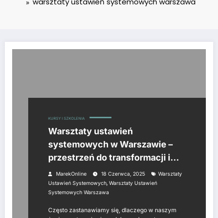
warsztaty ustawień systemowych warszawa
KURSY I SZKOLENIA
Warsztaty ustawień
systemowych w Warszawie –
przestrzeń do transformacji i
samopoznania
MarekOnline
18 Czerwca, 2025
Warsztaty
,
Ustawień Systemowych
Warsztaty Ustawień
Systemowych Warszawa
Często zastanawiamy się, dlaczego w naszym