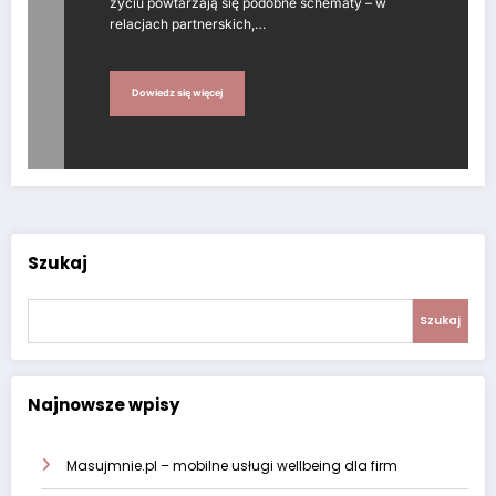
życiu powtarzają się podobne schematy – w
relacjach partnerskich,…
Dowiedz się więcej
Szukaj
Szukaj
Najnowsze wpisy
Masujmnie.pl – mobilne usługi wellbeing dla firm