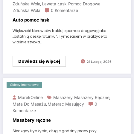
Zduńska Wola
Laweta Łask
Pomoc Drogowa
,
,
Zduńska Wola
0 Komentarze
Auto pomoc łask
Większość kierowców traktuje pomoc drogową jako
„ostatnią deskę ratunku”. Tymczasem w praktyce to
właśnie szybka…
Dowiedz się więcej
21 Lutego, 2026
Sklepy Internetowe
MarekOnline
Masażery
Masażery Ręczne
,
,
Mata Do Masażu
Materac Masujący
0
,
Komentarze
Masażery ręczne
Siedzący tryb życia, długie godziny pracy przy