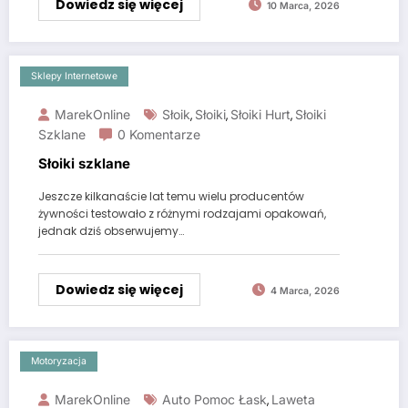
Dowiedz się więcej
10 Marca, 2026
Sklepy Internetowe
MarekOnline
Słoik
Słoiki
Słoiki Hurt
Słoiki
,
,
,
Szklane
0 Komentarze
Słoiki szklane
Jeszcze kilkanaście lat temu wielu producentów
żywności testowało z różnymi rodzajami opakowań,
jednak dziś obserwujemy…
Dowiedz się więcej
4 Marca, 2026
Motoryzacja
MarekOnline
Auto Pomoc Łask
Laweta
,