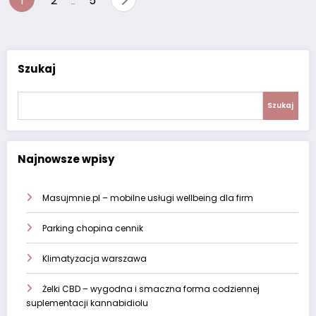
1
2
5
…
po
wpisach
Szukaj
Szukaj
Najnowsze wpisy
Masujmnie.pl – mobilne usługi wellbeing dla firm
Parking chopina cennik
Klimatyzacja warszawa
Żelki CBD – wygodna i smaczna forma codziennej
suplementacji kannabidiolu