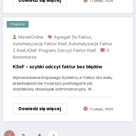
Dowiedz się więcej
7 Lutego, 2026
Programy
MarekOnline
Agregat Do Faktur
,
Automatyzacja Faktur Ksef
Automatyzacja Faktur
,
Z Ksef
KSeF Program
Odczyt Faktur Ksef
0
,
,
Komentarze
KSeF – szybki odczyt faktur bez błędów
Wprowadzenie Krajowego Systemu e-Faktur dla wielu
przedsiębiorców może być postrzegane jak
dodatkowy obowiązek administracyjny. W…
Dowiedz się więcej
7 Lutego, 2026
Nawigacja