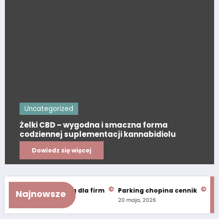
Uncategorized
Żelki CBD – wygodna i smaczna forma
codziennej suplementacji kannabidiolu
Dowiedz się więcej
lne usługi wellbeing dla firm
Parking chopina cennik
Klim
Najnowsze
20 maja, 2026
13 kwi