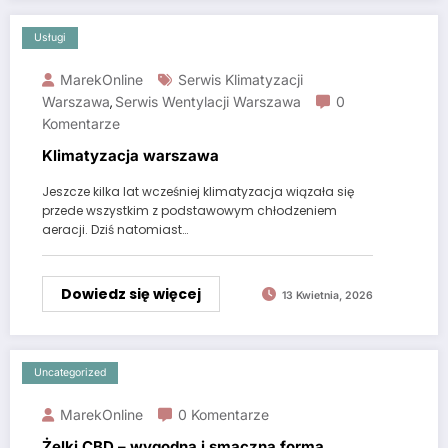
Usługi
MarekOnline
Serwis Klimatyzacji
Warszawa
Serwis Wentylacji Warszawa
0
,
Komentarze
Klimatyzacja warszawa
Jeszcze kilka lat wcześniej klimatyzacja wiązała się
przede wszystkim z podstawowym chłodzeniem
aeracji. Dziś natomiast…
Dowiedz się więcej
13 Kwietnia, 2026
Uncategorized
MarekOnline
0 Komentarze
Żelki CBD – wygodna i smaczna forma