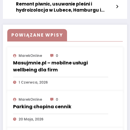
Remont piwnic, usuwanie pleśni i
hydroizolacja w Lubece, Hamburgu i
Szlezwiku-Holsztynie
POWIĄZANE WPISY
MarekOnline
0
Masujmnie.pl – mobilne usługi
wellbeing dla firm
1 Czerwca, 2026
MarekOnline
0
Parking chopina cennik
20 Maja, 2026