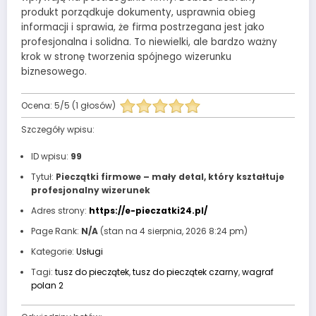
produkt porządkuje dokumenty, usprawnia obieg
informacji i sprawia, że firma postrzegana jest jako
profesjonalna i solidna. To niewielki, ale bardzo ważny
krok w stronę tworzenia spójnego wizerunku
biznesowego.
Ocena:
5
/
5
(
1
głosów)
Szczegóły wpisu:
ID wpisu:
99
Tytuł:
Pieczątki firmowe – mały detal, który kształtuje
profesjonalny wizerunek
Adres strony:
https://e-pieczatki24.pl/
Page Rank:
N/A
(stan na 4 sierpnia, 2026 8:24 pm)
Kategorie:
Usługi
Tagi:
tusz do pieczątek
,
tusz do pieczątek czarny
,
wagraf
polan 2