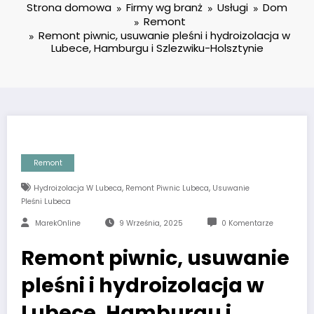
Strona domowa
Firmy wg branż
Usługi
Dom
Remont
Remont piwnic, usuwanie pleśni i hydroizolacja w
Lubece, Hamburgu i Szlezwiku-Holsztynie
Remont
,
,
Hydroizolacja W Lubeca
Remont Piwnic Lubeca
Usuwanie
Pleśni Lubeca
MarekOnline
9 Września, 2025
0 Komentarze
Remont piwnic, usuwanie
pleśni i hydroizolacja w
Lubece, Hamburgu i