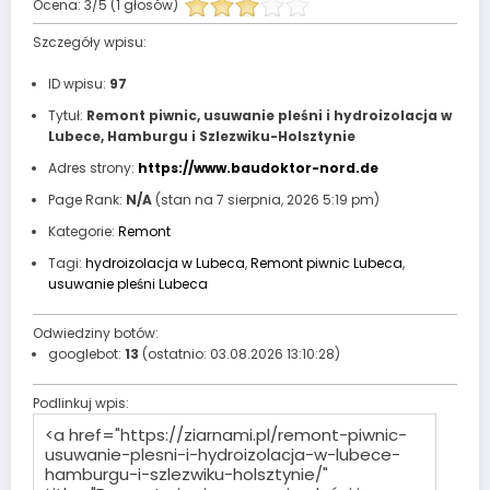
Ocena:
3
/
5
(
1
głosów)
Szczegóły wpisu:
ID wpisu:
97
Tytuł:
Remont piwnic, usuwanie pleśni i hydroizolacja w
Lubece, Hamburgu i Szlezwiku-Holsztynie
Adres strony:
https://www.baudoktor-nord.de
Page Rank:
N/A
(stan na 7 sierpnia, 2026 5:19 pm)
Kategorie:
Remont
Tagi:
hydroizolacja w Lubeca
,
Remont piwnic Lubeca
,
usuwanie pleśni Lubeca
Odwiedziny botów:
googlebot:
13
(ostatnio: 03.08.2026 13:10:28)
Podlinkuj wpis: