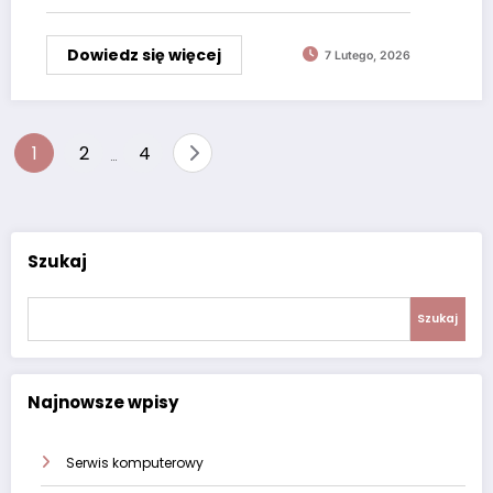
Dowiedz się więcej
7 Lutego, 2026
Nawigacja
1
2
4
…
po
wpisach
Szukaj
Szukaj
Najnowsze wpisy
Serwis komputerowy