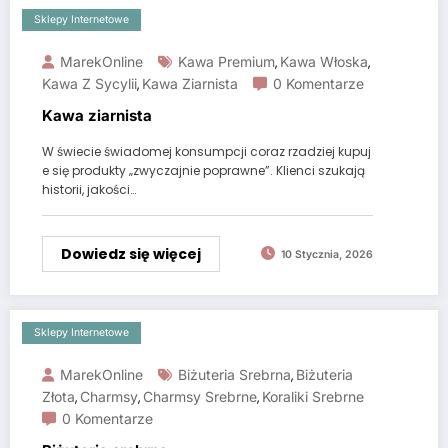
Sklepy Internetowe
MarekOnline
Kawa Premium
Kawa Włoska
,
,
Kawa Z Sycylii
Kawa Ziarnista
0 Komentarze
,
Kawa ziarnista
W świecie świadomej konsumpcji coraz rzadziej kupuj
e się produkty „zwyczajnie poprawne”. Klienci szukają
historii, jakości…
Dowiedz się więcej
10 Stycznia, 2026
Sklepy Internetowe
MarekOnline
Biżuteria Srebrna
Biżuteria
,
Złota
Charmsy
Charmsy Srebrne
Koraliki Srebrne
,
,
,
0 Komentarze