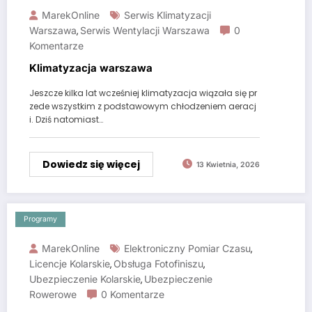
MarekOnline
Serwis Klimatyzacji
Warszawa
Serwis Wentylacji Warszawa
0
,
Komentarze
Klimatyzacja warszawa
Jeszcze kilka lat wcześniej klimatyzacja wiązała się pr
zede wszystkim z podstawowym chłodzeniem aeracj
i. Dziś natomiast…
Dowiedz się więcej
13 Kwietnia, 2026
Programy
MarekOnline
Elektroniczny Pomiar Czasu
,
Licencje Kolarskie
Obsługa Fotofiniszu
,
,
Ubezpieczenie Kolarskie
Ubezpieczenie
,
Rowerowe
0 Komentarze