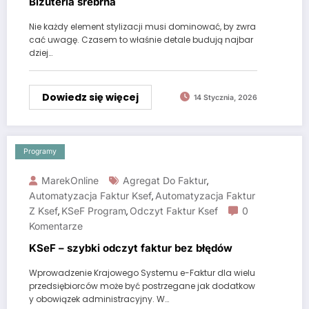
Biżuteria srebrna
Nie każdy element stylizacji musi dominować, by zwra
cać uwagę. Czasem to właśnie detale budują najbar
dziej…
Dowiedz się więcej
14 Stycznia, 2026
Programy
MarekOnline
Agregat Do Faktur
,
Automatyzacja Faktur Ksef
Automatyzacja Faktur
,
Z Ksef
KSeF Program
Odczyt Faktur Ksef
0
,
,
Komentarze
KSeF – szybki odczyt faktur bez błędów
Wprowadzenie Krajowego Systemu e-Faktur dla wielu
przedsiębiorców może być postrzegane jak dodatkow
y obowiązek administracyjny. W…