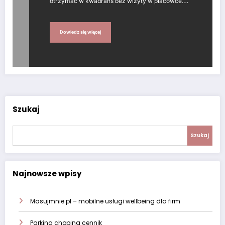
otrzymać w kwadrans bez wizyty w placówce.…
Dowiedz się więcej
Szukaj
Szukaj
Najnowsze wpisy
Masujmnie.pl – mobilne usługi wellbeing dla firm
Parking chopina cennik