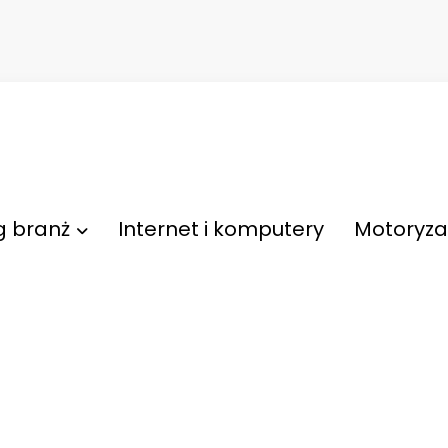
g branż
Internet i komputery
Motoryza
a