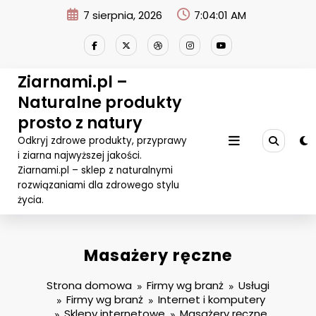
Przejdź
7 sierpnia, 2026
7:04:01 AM
do
treści
Ziarnami.pl –
Naturalne produkty
prosto z natury
Odkryj zdrowe produkty, przyprawy
i ziarna najwyższej jakości.
Ziarnami.pl – sklep z naturalnymi
rozwiązaniami dla zdrowego stylu
życia.
Masażery ręczne
Strona domowa
Firmy wg branż
Usługi
Firmy wg branż
Internet i komputery
Sklepy internetowe
Masażery ręczne