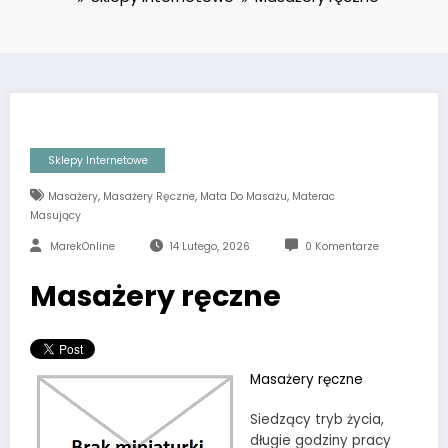
Sklepy Internetowe
,
,
,
Masażery
Masażery Ręczne
Mata Do Masażu
Materac
Masujący
MarekOnline
14 Lutego, 2026
0 Komentarze
Masażery ręczne
Masażery ręczne
Siedzący tryb życia,
długie godziny pracy