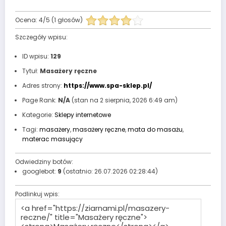
Ocena:
4
/
5
(
1
głosów)
Szczegóły wpisu:
ID wpisu:
129
Tytuł:
Masażery ręczne
Adres strony:
https://www.spa-sklep.pl/
Page Rank:
N/A
(stan na 2 sierpnia, 2026 6:49 am)
Kategorie:
Sklepy internetowe
Tagi:
masażery
,
masażery ręczne
,
mata do masażu
,
materac masujący
Odwiedziny botów:
googlebot:
9
(ostatnio: 26.07.2026 02:28:44)
Podlinkuj wpis: