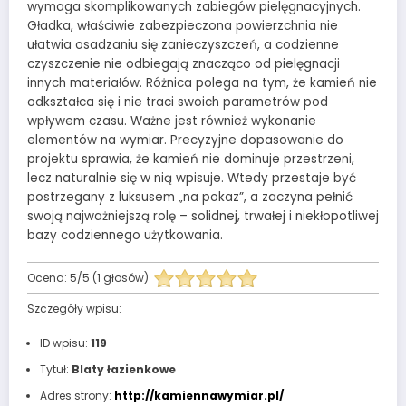
wymaga skomplikowanych zabiegów pielęgnacyjnych.
Gładka, właściwie zabezpieczona powierzchnia nie
ułatwia osadzaniu się zanieczyszczeń, a codzienne
czyszczenie nie odbiegają znacząco od pielęgnacji
innych materiałów. Różnica polega na tym, że kamień nie
odkształca się i nie traci swoich parametrów pod
wpływem czasu. Ważne jest również wykonanie
elementów na wymiar. Precyzyjne dopasowanie do
projektu sprawia, że kamień nie dominuje przestrzeni,
lecz naturalnie się w nią wpisuje. Wtedy przestaje być
postrzegany z luksusem „na pokaz”, a zaczyna pełnić
swoją najważniejszą rolę – solidnej, trwałej i niekłopotliwej
bazy codziennego użytkowania.
Ocena:
5
/
5
(
1
głosów)
Szczegóły wpisu:
ID wpisu:
119
Tytuł:
Blaty łazienkowe
Adres strony:
http://kamiennawymiar.pl/